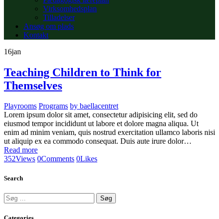
Virksomhedsplan
Tilladelser
Ansøg om plads
Kontakt
16
jan
Teaching Children to Think for
Themselves
Playrooms
Programs
by
baellacentret
Lorem ipsum dolor sit amet, consectetur adipisicing elit, sed do
eiusmod tempor incididunt ut labore et dolore magna aliqua. Ut
enim ad minim veniam, quis nostrud exercitation ullamco laboris nisi
ut aliquip ex ea commodo consequat. Duis aute irure dolor…
Read more
352
Views
0
Comments
0
Likes
Search
Søg
efter:
Categories