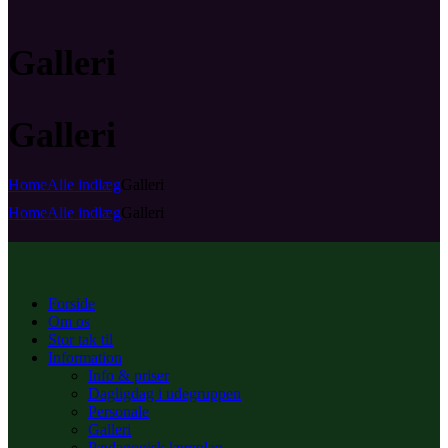
Galleri
Galleri
Home
Alle indlæg
Galleri
Home
Alle indlæg
Galleri
Forside
Om os
Stor tak til
Information
Info & priser
Dagligdag i udegruppen
Personale
Galleri
Pædagogisk læreplan