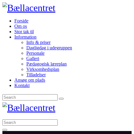
Forside
Om os
Stor tak til
Information
Info & priser
Dagligdag i udegruppen
Personale
Galleri
Pædagogisk læreplan
Virksomhedsplan
Tilladelser
Ansøg om plads
Kontakt