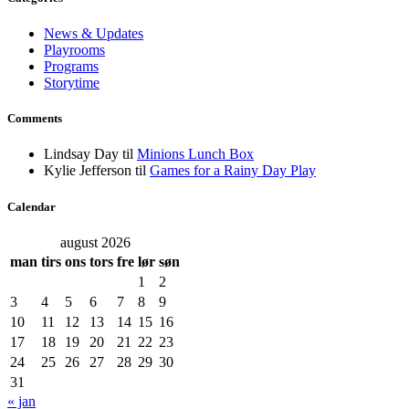
News & Updates
Playrooms
Programs
Storytime
Comments
Lindsay Day
til
Minions Lunch Box
Kylie Jefferson
til
Games for a Rainy Day Play
Calendar
august 2026
man
tirs
ons
tors
fre
lør
søn
1
2
3
4
5
6
7
8
9
10
11
12
13
14
15
16
17
18
19
20
21
22
23
24
25
26
27
28
29
30
31
« jan