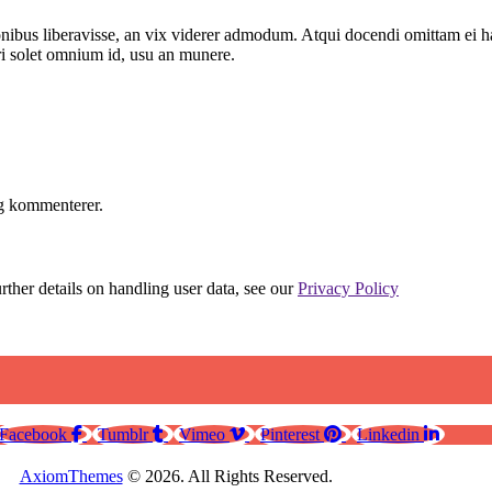
onibus liberavisse, an vix viderer admodum. Atqui docendi omittam ei h
i solet omnium id, usu an munere.
eg kommenterer.
urther details on handling user data, see our
Privacy Policy
Facebook
Tumblr
Vimeo
Pinterest
Linkedin
AxiomThemes
© 2026. All Rights Reserved.