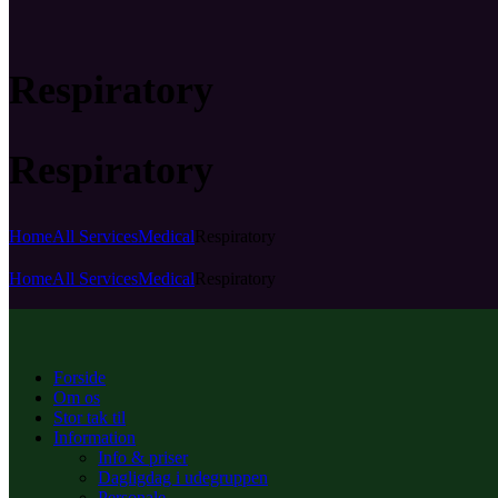
Respiratory
Respiratory
Home
All Services
Medical
Respiratory
Home
All Services
Medical
Respiratory
Forside
Om os
Stor tak til
Information
Info & priser
Dagligdag i udegruppen
Personale