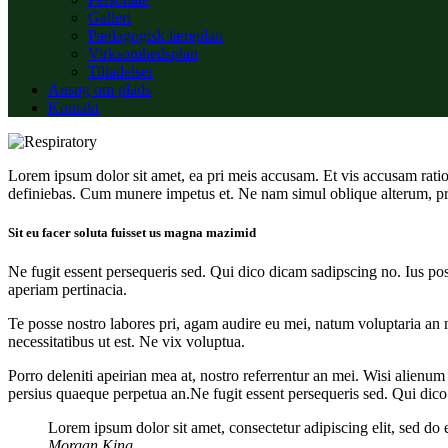
Galleri
Pædagogisk læreplan
Virksomhedsplan
Tilladelser
Ansøg om plads
Kontakt
Lorem ipsum dolor sit amet, ea pri meis accusam. Et vis accusam rati
definiebas. Cum munere impetus et. Ne nam simul oblique alterum, pr
Sit eu facer soluta fuisset us magna mazimid
Ne fugit essent persequeris sed. Qui dico dicam sadipscing no. Ius po
aperiam pertinacia.
Te posse nostro labores pri, agam audire eu mei, natum voluptaria an me
necessitatibus ut est. Ne vix voluptua.
Porro deleniti apeirian mea at, nostro referrentur an mei. Wisi alienum 
persius quaeque perpetua an.Ne fugit essent persequeris sed. Qui dic
Lorem ipsum dolor sit amet, consectetur adipiscing elit, sed do
Morgan King