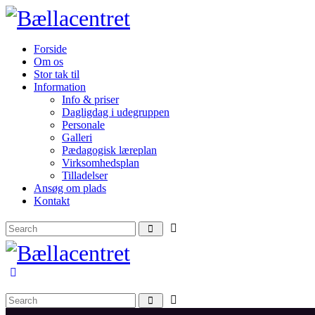
Forside
Om os
Stor tak til
Information
Info & priser
Dagligdag i udegruppen
Personale
Galleri
Pædagogisk læreplan
Virksomhedsplan
Tilladelser
Ansøg om plads
Kontakt