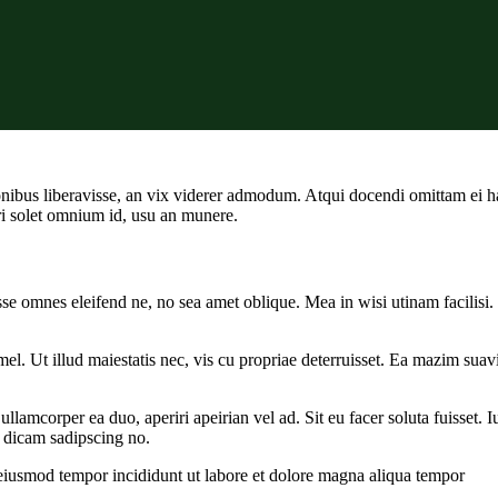
onibus liberavisse, an vix viderer admodum. Atqui docendi omittam ei h
i solet omnium id, usu an munere.
sse omnes eleifend ne, no sea amet oblique. Mea in wisi utinam facilis
l. Ut illud maiestatis nec, vis cu propriae deterruisset. Ea mazim suavit
ullamcorper ea duo, aperiri apeirian vel ad. Sit eu facer soluta fuisset.
o dicam sadipscing no.
 eiusmod tempor incididunt ut labore et dolore magna aliqua tempor