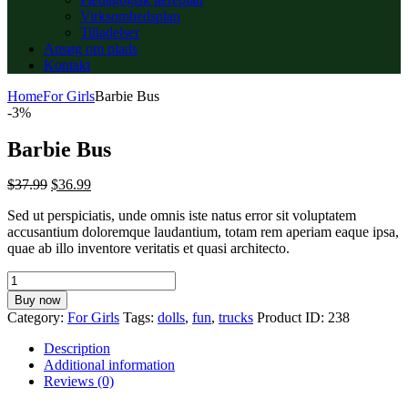
Virksomhedsplan
Tilladelser
Ansøg om plads
Kontakt
Home
For Girls
Barbie Bus
-3%
Barbie Bus
$
37.99
$
36.99
Sed ut perspiciatis, unde omnis iste natus error sit voluptatem
accusantium doloremque laudantium, totam rem aperiam eaque ipsa,
quae ab illo inventore veritatis et quasi architecto.
Barbie
Bus
Buy now
quantity
Category:
For Girls
Tags:
dolls
,
fun
,
trucks
Product ID:
238
Description
Additional information
Reviews (0)