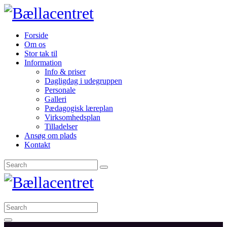
Forside
Om os
Stor tak til
Information
Info & priser
Dagligdag i udegruppen
Personale
Galleri
Pædagogisk læreplan
Virksomhedsplan
Tilladelser
Ansøg om plads
Kontakt