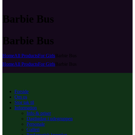
Barbie Bus
Barbie Bus
Home
All Products
For Girls
Barbie Bus
Home
All Products
For Girls
Barbie Bus
Forside
Om os
Stor tak til
Information
Info & priser
Dagligdag i udegruppen
Personale
Galleri
Pædagogisk læreplan