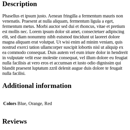
Description
Phasellus et ipsum justo. Aenean fringilla a fermentum mauris non
venenatis. Praesent at nulla aliquam, fermentum ligula a eget,
fermentum metus. Morbi auctor sed dui et rhoncus, vitae et pretium
est mollis nec. Lorem ipsum dolor sit amet, consectetuer adipiscing
elit, sed diam nonummy nibh euismod tincidunt ut laoreet dolore
magna aliquam erat volutpat. Ut wisi enim ad minim veniam, quis
nostrud exerci tation ullamcorper suscipit lobortis nisl ut aliquip ex
ea commodo consequat. Duis autem vel eum iriure dolor in hendrerit
in vulputate velit esse molestie consequat, vel illum dolore eu feugiat
nulla facilisis at vero eros et accumsan et iusto odio dignissim qui
blandit praesent luptatum zzril delenit augue duis dolore te feugait
nulla facilisi.
Additional information
Colors
Blue, Orange, Red
Reviews