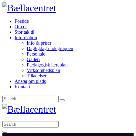
Forside
Om os
Stor tak til
Information
Info & priser
Dagligdag i udegruppen
Personale
Galleri
Pædagogisk læreplan
Virksomhedsplan
Tilladelser
Ansøg om plads
Kontakt