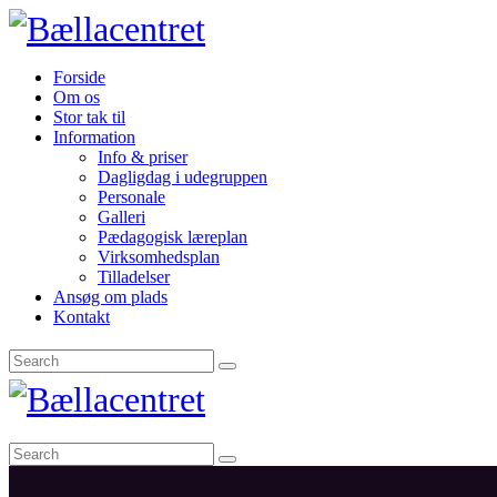
Forside
Om os
Stor tak til
Information
Info & priser
Dagligdag i udegruppen
Personale
Galleri
Pædagogisk læreplan
Virksomhedsplan
Tilladelser
Ansøg om plads
Kontakt