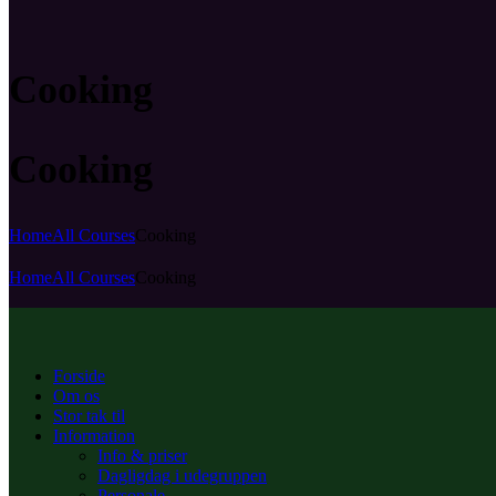
Cooking
Cooking
Home
All Courses
Cooking
Home
All Courses
Cooking
Forside
Om os
Stor tak til
Information
Info & priser
Dagligdag i udegruppen
Personale