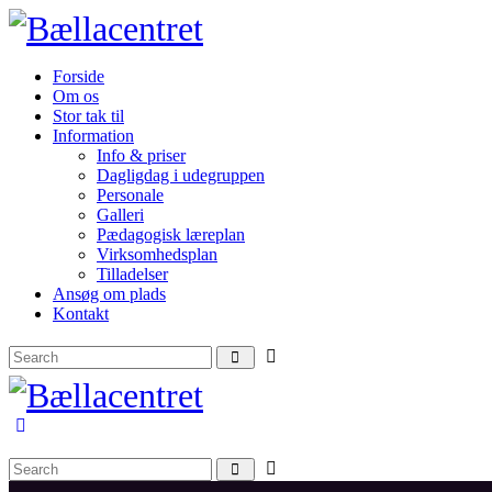
Forside
Om os
Stor tak til
Information
Info & priser
Dagligdag i udegruppen
Personale
Galleri
Pædagogisk læreplan
Virksomhedsplan
Tilladelser
Ansøg om plads
Kontakt