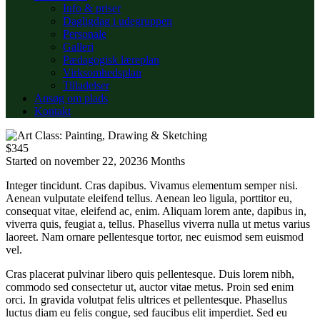
Info & priser
Dagligdag i udegruppen
Personale
Galleri
Pædagogisk læreplan
Virksomhedsplan
Tilladelser
Ansøg om plads
Kontakt
$345
Started on
november 22, 2023
6 Months
Integer tincidunt. Cras dapibus. Vivamus elementum semper nisi.
Aenean vulputate eleifend tellus. Aenean leo ligula, porttitor eu,
consequat vitae, eleifend ac, enim. Aliquam lorem ante, dapibus in,
viverra quis, feugiat a, tellus. Phasellus viverra nulla ut metus varius
laoreet. Nam ornare pellentesque tortor, nec euismod sem euismod
vel.
Cras placerat pulvinar libero quis pellentesque. Duis lorem nibh,
commodo sed consectetur ut, auctor vitae metus. Proin sed enim
orci. In gravida volutpat felis ultrices et pellentesque. Phasellus
luctus diam eu felis congue, sed faucibus elit imperdiet. Sed eu